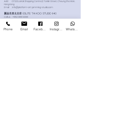
Add : G7,8,11, Lai Kok Shopping Centre,12 Tonkin Street, Cheung Sha Wan,
Hong Kong
​Email :
info@platform-art-jamming-studio.com
誠品生活太古店
Eslite TaI Koo STUDIO (HK)
Call us :
+852 9166 9068
Add : 香港太古城道18號1樓144號舖誠品生活太古店專櫃L114號
Add :
L114, 1/F, Shop 144, Cityplaza, 18 Taikoo Shing Road, Hong Kong
​Email :
info@platform-art-jamming-studio.com
Phone
Email
Facebook
Instagram
Whatsapp
尖沙咀香港藝術館店
Hong Kong Museum of art, tsim sha
tsui
(HK)
Call us :
+852 9688 5921
Add : 香港九龍尖沙咀梳士巴利道10號香港藝術館G樓
Add :
G/F, Hong Kong Museum of Art, 10 Salisbury Road, Tsim Sha Tsui,
Kowloon, Hong Kong
​Email :
info@platform-art.com
FOLLOW US
網站購物 Online Store
有關訂購 Orders General Information
​訂單寄送 About Delivery
退換貨條款 Returns Policy
​聯絡我們 Contact us
ABOUT ART CLASS
​課程須知
課程條款及細則 Art Class T&C