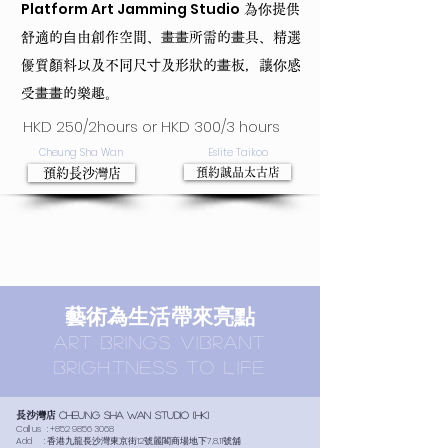
Platform Art Jamming Studio
為你提供
舒適的⾃由創作空間、畫畫所需的畫具、精選
優質顏料
以及不同尺⼨及形狀的畫板，讓你感
受畫畫的樂趣。
HKD 250/2hours or HKD 300/3 hours
Cheung Sha Wan
Eslite Taikoo
預約長沙灣店
預約誠品太古店
​藝術為生活帶來亮點
ART BRINGS vibrant
brightness TO LIFE
長沙灣店
Cheung SHA WAN STUDIO (HK)
Call us :
+852 9856 3068
Add : 香港九龍長沙灣東京街12號麗閣商場地下7,8,11號舖