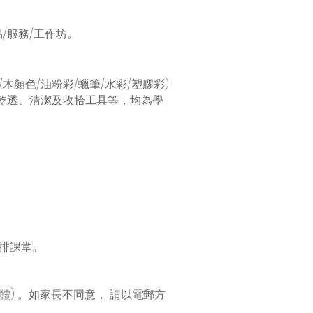
/服務/工作坊。
描/木顏色/油粉彩/蠟筆/水彩/塑膠彩)
乾透、清潔及收拾工具等，均為學
排課堂。
媒體) 。如家長不同意， 請以電郵方