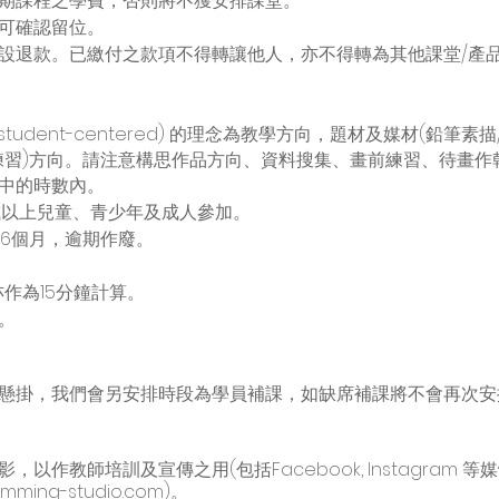
期課程之學費，否則將不獲安排課堂。
可確認留位。
設退款。已繳付之款項不得轉讓他人，亦不得轉為其他課堂/產品
(student-centered) 的理念為教學方向，題材及媒材(鉛筆素
練習)方向。請注意構思作品方向、資料搜集、畫前練習、待畫作
中的時數內。
8歲或以上兒童、青少年及成人參加。
起計6個月，逾期作廢。
亦作為15分鐘計算。
。
懸掛，我們會另安排時段為學員補課，如缺席補課將不會再次安
作教師培訓及宣傳之用(包括Facebook, Instagram 等
amming-studio.com
)。