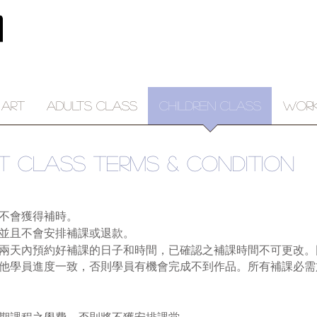
 ART
ADULTS CLASS
CHILDREN CLASS
WOR
t class terms & condition
不會獲得補時。
並且不會安排補課或退款。
兩天內預約好補課的日子和時間，已確認之補課時間不可更改。
他學員進度一致，否則學員有機會完成不到作品。所有補課必需