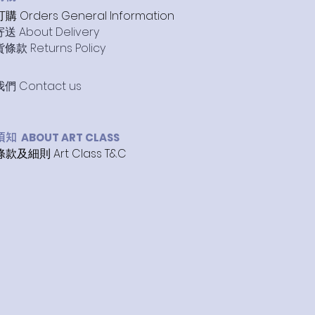
 Orders General Information
送 About Delivery
款 Returns Policy
們 Contact us
ABOUT ART CLASS
程須知
款及細則 Art Class T&C