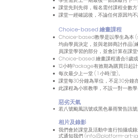
學生需於上一期最後一節課繳付下一
課堂先到先得，報名需付課程全數方
課堂一經確認後，不論任何原因均不
Choice-based 繪畫課程
Choice-based教學是以學生為本 
均由學員決定，並與老師商討作品(
員課堂學習的部分，並會計算在課堂
Choice-based 繪畫課程適合
12小時Package有效期為購買日
​每次最少上一堂 ( 1 小時/堂)。
課堂每30分鐘為單位，不足30分鐘
此課程為小班教學，不設一對一教學
惡劣天氣
若八號颱風訊號或黑色暴雨警告訊號
相片及錄影
我們會於課堂及活動中進行拍攝或錄影，以
式通知我們 (
info@platform-art-j