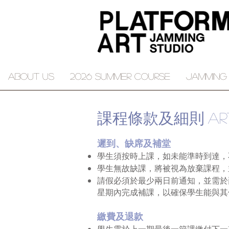
About Us
2026 Summer course
JAMMING
課程條款及細則
Ar
遲到、缺席及補堂
學生須按時上課，如未能準時到達，
學生無故缺課，將被視為放棄課程，
請假必須於最少兩日前通知，並需於
星期內完成補課，以確保學生能與其
繳費及退款