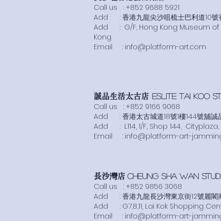
Call us :
+852 9688 5921
Add : 香港九龍尖沙咀梳士巴利道10
Add :
G/F, Hong Kong Museum of Ar
Kong
​Email :
info@platform-art.com
誠品生活太古店
Eslite TaI Koo ST
Call us :
+852 9166 9068
Add : 香港太古城道18號1樓144號舖誠
Add :
L114, 1/F, Shop 144, Citypla
​Email :
info@platform-art-jammin
長沙灣店
Cheung SHA WAN STUDIO
Call us :
+852 9856 3068
Add : 香港九龍長沙灣東京街12號麗閣商場
Add : G7,8,11, Lai Kok Shopping Cen
​Email :
info@platform-art-jammin