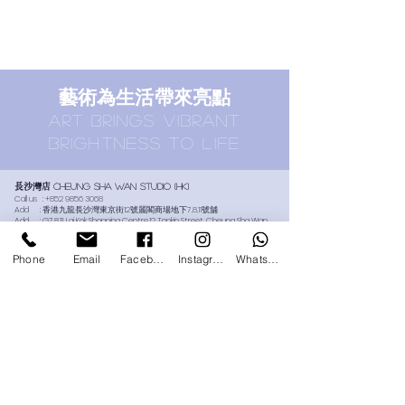
​藝術為生活帶來亮點
ART BRINGS vibrant
brightness TO LIFE
長沙灣店
Cheung SHA WAN STUDIO (HK)
Call us :
+852 9856 3068
Add : 香港九龍長沙灣東京街12號麗閣商場地下7,8,11號舖
Add : G7,8,11, Lai Kok Shopping Centre,12 Tonkin Street, Cheung Sha Wan,
Hong Kong
​Email :
info@platform-art-jamming-studio.com
Phone
Email
Facebook
Instagram
Whatsapp
誠品生活太古店
Eslite TaI Koo STUDIO (HK)
Call us :
+852 9166 9068
Add : 香港太古城道18號1樓144號舖誠品生活太古店專櫃L114號
Add :
L114, 1/F, Shop 144, Cityplaza, 18 Taikoo Shing Road, Hong Kong
​Email :
info@platform-art-jamming-studio.com
尖沙咀香港藝術館店
Hong Kong Museum of art, tsim sha
tsui
(HK)
Call us :
+852 9688 5921
Add : 香港九龍尖沙咀梳士巴利道10號香港藝術館G樓
Add :
G/F, Hong Kong Museum of Art, 10 Salisbury Road, Tsim Sha Tsui,
Kowloon, Hong Kong
​Email :
info@platform-art.com