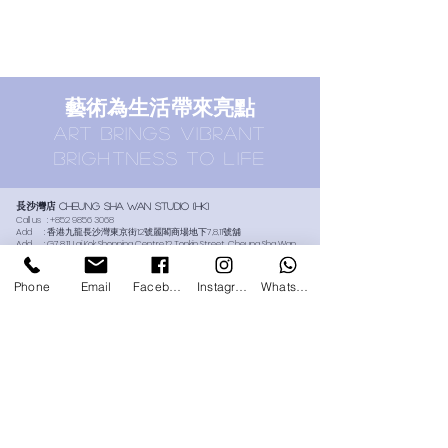
​藝術為生活帶來亮點
ART BRINGS vibrant
brightness TO LIFE
長沙灣店
Cheung SHA WAN STUDIO (HK)
Call us :
+852 9856 3068
Add : 香港九龍長沙灣東京街12號麗閣商場地下7,8,11號舖
Add : G7,8,11, Lai Kok Shopping Centre,12 Tonkin Street, Cheung Sha Wan,
Hong Kong
​Email :
info@platform-art-jamming-studio.com
Phone
Email
Facebook
Instagram
Whatsapp
誠品生活太古店
Eslite TaI Koo STUDIO (HK)
Call us :
+852 9166 9068
Add : 香港太古城道18號1樓144號舖誠品生活太古店專櫃L114號
Add :
L114, 1/F, Shop 144, Cityplaza, 18 Taikoo Shing Road, Hong Kong
​Email :
info@platform-art-jamming-studio.com
尖沙咀香港藝術館店
Hong Kong Museum of art, tsim sha
tsui
(HK)
Call us :
+852 9688 5921
Add : 香港九龍尖沙咀梳士巴利道10號香港藝術館G樓
Add :
G/F, Hong Kong Museum of Art, 10 Salisbury Road, Tsim Sha Tsui,
Kowloon, Hong Kong
​Email :
info@platform-art.com