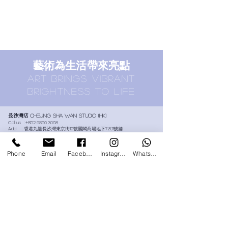
​藝術為生活帶來亮點
ART BRINGS vibrant
brightness TO LIFE
長沙灣店
Cheung SHA WAN STUDIO (HK)
Call us :
+852 9856 3068
Add : 香港九龍長沙灣東京街12號麗閣商場地下7,8,11號舖
Add : G7,8,11, Lai Kok Shopping Centre,12 Tonkin Street, Cheung Sha Wan,
Hong Kong
​Email :
info@platform-art-jamming-studio.com
Phone
Email
Facebook
Instagram
Whatsapp
誠品生活太古店
Eslite TaI Koo STUDIO (HK)
Call us :
+852 9166 9068
Add : 香港太古城道18號1樓144號舖誠品生活太古店專櫃L114號
Add :
L114, 1/F, Shop 144, Cityplaza, 18 Taikoo Shing Road, Hong Kong
​Email :
info@platform-art-jamming-studio.com
尖沙咀香港藝術館店
Hong Kong Museum of art, tsim sha
tsui
(HK)
Call us :
+852 9688 5921
Add : 香港九龍尖沙咀梳士巴利道10號香港藝術館G樓
Add :
G/F, Hong Kong Museum of Art, 10 Salisbury Road, Tsim Sha Tsui,