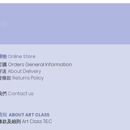
TO
 Online Store
 Orders General Information
送 About Delivery
款 Returns Policy
們 Contact us
ABOUT ART CLASS
程須知
款及細則 Art Class T&C