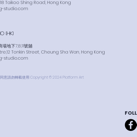
za, 18 Taikoo Shing Road, Hong Kong
g-studio.com
 (HK)
地下7,8,11號舖
tre,12 Tonkin Street, Cheung Sha Wan, Hong Kong
g-studio.com
使用 Copyright © 2024 Platform Art
FOL