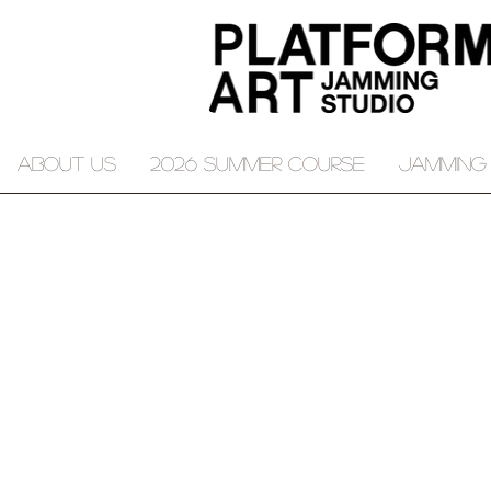
About Us
2026 Summer course
JAMMING