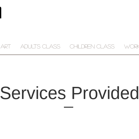
 ART
ADULTS CLASS
CHILDREN CLASS
WOR
Services Provide