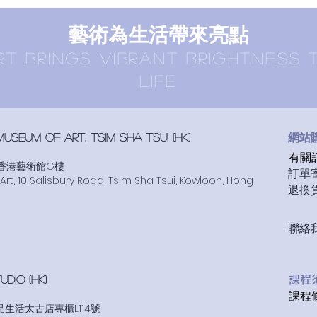
​藝術為生活帶來亮點
RT BRINGS vibrant brightness 
LIFE
網站購物
seum of art, tsim sha tsui
(HK)
有關訂購
號香港藝術館G樓
​訂單寄
t, 10 Salisbury Road, Tsim Sha Tsui, Kowloon, Hong
退換貨條
​聯絡我
UDIO (HK)
​課
課程條
品生活太古店專櫃L114號