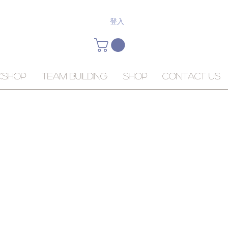
登入
KSHOP
Team Building
Shop
Contact Us
d