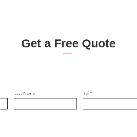
Get a Free Quote
Start your art journey with us and get a special offer!
Last Name
Tel